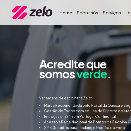
Home
Sobre nós
Serviços
Lo
Acredite que
somos
verde
.
Vantagens de escolher a Zelo:
Marca Recomendada pelo Portal da Queixa e Segu
Gestão de Envios com equipa de Suporte e sistem
Entregas em 24h em Portugal Continental.
Acesso a Rede Nacional de Pontos de Recolha -
SMS Gratuitos para Tracking e Gestão do Envio.